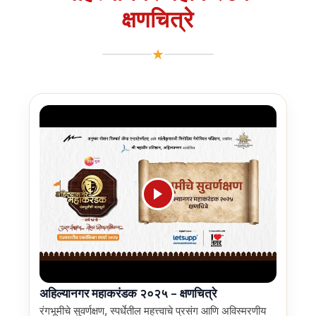
क्षणचित्रे
★
अहिल्यानगर महाकरंडक २०२५ – क्षणचित्रे
रंगभूमीचे सुवर्णक्षण, स्पर्धेतील महत्त्वाचे प्रसंग आणि अविस्मरणीय