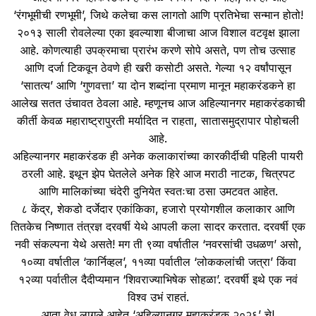
‘रंगभूमीची रणभूमी’, जिथे कलेचा कस लागतो आणि प्रतिभेचा सन्मान होतो!
२०१३ साली रोवलेल्या एका इवल्याशा बीजाचा आज विशाल वटवृक्ष झाला
आहे. कोणत्याही उपक्रमाचा प्रारंभ करणे सोपे असते, पण तोच उत्साह
आणि दर्जा टिकवून ठेवणे ही खरी कसोटी असते. गेल्या १२ वर्षांपासून
‘सातत्य’ आणि ‘गुणवत्ता’ या दोन शब्दांना प्रमाण मानून महाकरंडकने हा
आलेख सतत उंचावत ठेवला आहे. म्हणूनच आज अहिल्यानगर महाकरंडकाची
कीर्ती केवळ महाराष्ट्रापुरती मर्यादित न राहता, सातासमुद्रापार पोहोचली
आहे.
अहिल्यानगर महाकरंडक ही अनेक कलाकारांच्या कारकीर्दीची पहिली पायरी
ठरली आहे. इथून झेप घेतलेले अनेक हिरे आज मराठी नाटक, चित्रपट
आणि मालिकांच्या चंदेरी दुनियेत स्वतःचा ठसा उमटवत आहेत.
८ केंद्र, शेकडो दर्जेदार एकांकिका, हजारो प्रयोगशील कलाकार आणि
तितकेच निष्णात तंत्रज्ञ दरवर्षी येथे आपली कला सादर करतात. दरवर्षी एक
नवी संकल्पना येथे असते! मग ती ९व्या वर्षातील ‘नवरसांची उधळण’ असो,
१०व्या वर्षातील ‘कार्निव्हल’, ११व्या पर्वातील ‘लोककलांची जत्रा’ किंवा
१२व्या पर्वातील दैदीप्यमान ‘शिवराज्याभिषेक सोहळा’. दरवर्षी इथे एक नवं
विश्व उभं राहतं.
आता वेध लागले आहेत ‘अहिल्यानगर महाकरंडक २०२६’ चे!