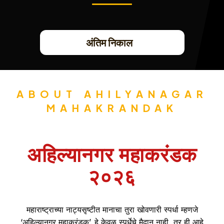
अंतिम निकाल
ABOUT AHILYANAGAR
MAHAKRANDAK
अहिल्यानगर महाकरंडक
२०२६
महाराष्ट्राच्या नाट्यसृष्टीत मानाचा तुरा खोवणारी स्पर्धा म्हणजे
‘अहिल्यानगर महाकरंडक’. हे केवळ स्पर्धेचे मैदान नाही, तर ही आहे