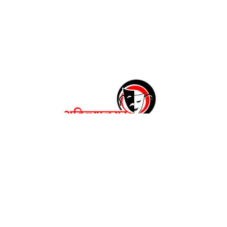
अहिल्यानगर महाकरंडक २०२६
रंगकर्मींची नाट्यपंढरी
महाकरंडक विषयी
गॅलरी
संपर्क साधा
नियम व अटी.