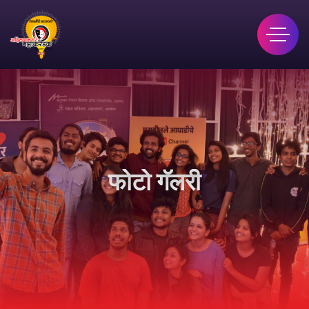
फोटो गॅलरी